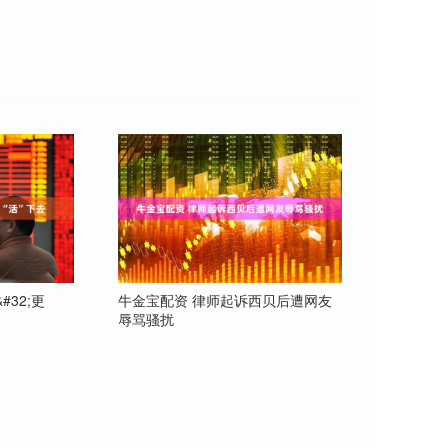
32;更
牛金宝配资 律师起诉西贝后遭网友
辱骂骚扰