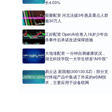
长4.03%
股樂配资 河北法援3年惠及重点人群
逾30万人
正好配资 OpenAI在卷入16岁少年自
杀事件后承诺改进保障措施
大地涨配资 一分钟自测健康状况，
湖北科技学院一大学生研发“AI中医”
易云达 新国都(300130.SZ)：部分支
付终端产品中集成了外采的eSIM技
术，主要应用于设备联网