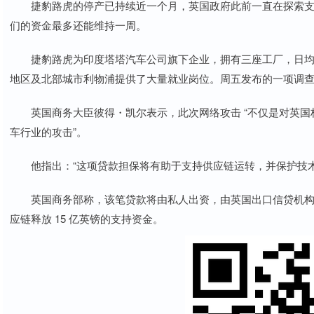
捷豹路虎的停产已持续近一个月，英国政府此前一直在探索支
们的资金最多还能维持一周。
捷豹路虎为印度塔塔汽车公司旗下企业，拥有三座工厂，日均总产
地区及北部城市利物浦提供了大量就业岗位。周五发布的一项调
英国商务大臣彼得・凯尔表示，此次网络攻击 “不仅是对英国
车行业的攻击”。
他指出：“这项贷款担保将有助于支持供应链运转，并保护技术
英国商务部称，该笔贷款将由私人出资，由英国出口信贷机构 
应链释放 15 亿英镑的支持资金。