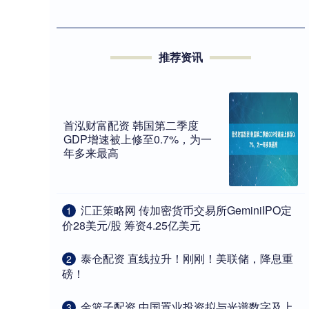
推荐资讯
首泓财富配资 韩国第二季度
GDP增速被上修至0.7%，为一
年多来最高
​汇正策略网 传加密货币交易所GeminiIPO定
1
价28美元/股 筹资4.25亿美元
​泰仓配资 直线拉升！刚刚！美联储，降息重
2
磅！
​金篮子配资 中国置业投资拟与光谱数字及上
3