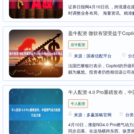
证券日报网4月10日讯 ，跨境通
时调整业务布局。 海量资讯、精准解读
盈牛配资 微软有望受益于Copilo
应牛配资
来源：国睿信配平台
分
法国巴黎银行表示，Copilot的升
颇为尴尬。投资者仍然相信该公司在人
牛人配资 4.0 Pro重磅发布
牛人配资
来源：多赢策略官网
分类
4月10日，潍柴NG4.0 Pro
同步启幕。在这场横跨东西、纵贯南北