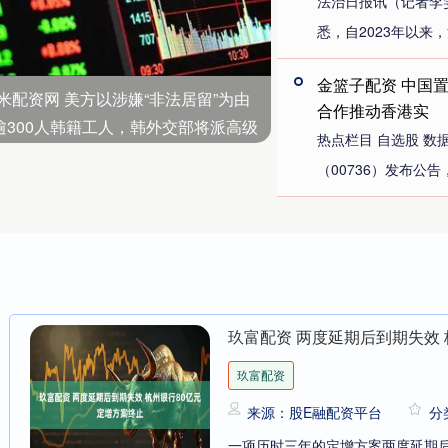
法治日报讯（记者李
悉，自2023年以来，
金篮子配资 中国
米配资网 美方以涉嫌“非法居留”为由
合作推动香港实
逾300人韩籍工人，韩外交部将派高级
热点栏目 自选股 数
赴美
（00736）发布公告，于
玖富配资 两度延期后到期失效
玖富配资
来源：股E融配资平台
分
一项历时三年的定增方案两度延期后