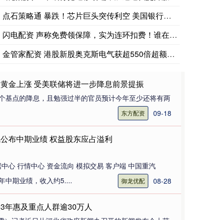
点石策略通 暴跌！芯片巨头突传利空 美国银行下调多只芯片股评
爱尔兰7月企业税收入同比增长5.1%，达到13亿欧元，其中包含
闪电配资 声称免费领保障，实为连环扣费！谁在给老人“强塞”保
金管家配资 港股新股奥克斯电气获超550倍超额认购，暗盘跌超
盘黄金上涨 受美联储将进一步降息前景提振
5个基点的降息，且勉强过半的官员预计今年至少还将有两
09-18
东方配资
汽公布中期业绩 权益股东应占溢利
据中心 行情中心 资金流向 模拟交易 客户端 中国重汽
5年中期业绩，收入约5....
08-28
御龙优配
3年惠及重点人群逾30万人