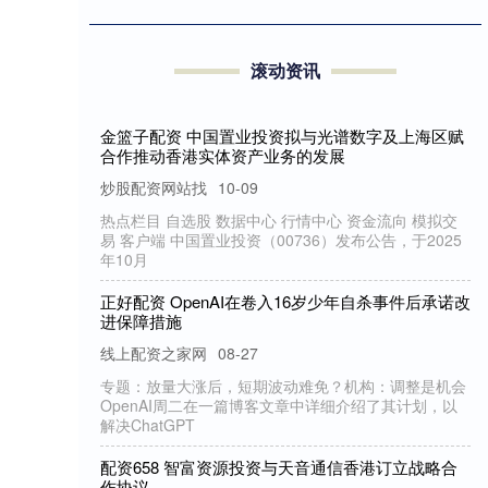
滚动资讯
创通网配资 调查显示韩国超六成大企业下半年无招
聘计划，就业市场或大幅萎缩
炒股配资网站找
09-11
周四公布的一项调查显示，今年下半年韩国超过60%的
大公司没有招聘计划或尚未决定招聘计划，就业市场前
景黯淡。 根据韩国全国
盟配资 生态整合与“割肉”聚焦，半年报中腾讯
等大厂的“AI战术”
配资官方平台
09-08
2025年中期财报季已至尾声，当行业在AI浪潮的
持续演进，头部科技企业的中期财报就成为了观
趋势的关键窗口。
金管家配资 港股新股奥克斯电气获超550倍超
购，暗盘跌超4%