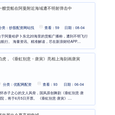
一艘货船在阿曼附近海域遭不明射弹击中
分类：炒股配资网站找
查看：59
日期：08-04
于阿曼哈萨卜东北20海里的货船广播称，遭到不明飞行
行。 海量资讯、精准解读，尽在新浪财经APP....
伯虎，《垂虹别意・唐寅》亮相上海刻画唐寅
分类：优配网配资
查看：93
日期：06-04
仍怀赤子之心的文人风骨，国风原创舞剧《垂虹别意·唐
院，将于6月5日开票。 《垂虹别意·唐寅》....
省外展出今夏亮相申城