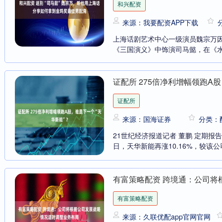
和兴配资
来源：我要配资APP下载
份获超
，为
上海话剧艺术中心一级演员魏宗万因
《三国演义》中饰演司马懿，在《水
务发
证配所 275倍净利增幅领跑A
证配所
投资者
新机器
来源：国海证券
分类：
21世纪经济报道记者 董鹏 定期报
件
日，天华新能再涨10.16%，较该公
声明，
有富策略配资 跨境通：公司将
院发生
有富策略配资
来源：久联优配app官网官网