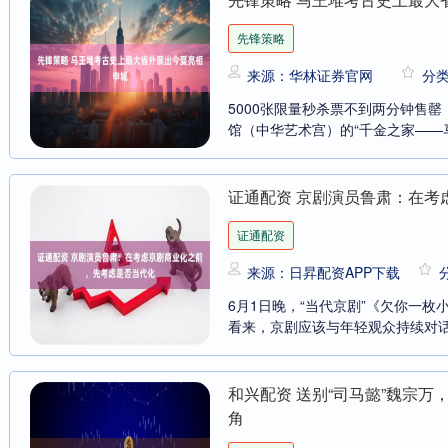
先锋策略
来源：华林证券官网
分
5000张限量秒杀票不到两分钟售罄
馆（中华艺术宫）的“千金之家——马
证通配资 京剧演员鲁肃：在考
证通配资
来源：日昇配资APP下载
阿里
6月1日晚，“当代京剧”《欠你一
看来，京剧应该与年轻观众持续对话，
席卷下
察行业
和兴配资 送别“司马懿”魏宗
角
额认