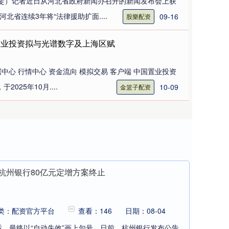
雯）记者近日从河北省政府新闻办召开的新闻发布会上获
河北省连续3年将“法律援助扩面....
09-16
股樂配资
置业投资拟与光谱数字及上海区赋
据中心 行情中心 资金流向 模拟交易 客户端 中国置业投资
2025年10月....
10-09
金篮子配资
 杭州银行80亿元定增方案终止
类：配资官方平台
查看：146
日期：08-04
，最终以“自动失效”画上句号。日前，杭州银行发布公告