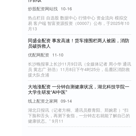
优配网配资
09-02
港股新股奥克斯电气公布招股结果，公开发售部
550倍超额认购，发行价以招股价格区间上限定价
17.42港币，集资净
红太阳配资 领益智造：公司重视人形机器人业
展
炒股配资网站找
10-18
证券日报网讯领益智造10月17日在互动平台回答
提问时表示，公司与智元合资成立了东莞领智创
人科技有限公司，公司
千里马配资 世卫组织强烈谴责苏丹医院杀戮事
优配网配资
10-31
新华社北京10月30日电 世界卫生组织29日发表
强烈谴责苏丹北达尔富尔州首府法希尔市一家医
的一起大规模杀戮事