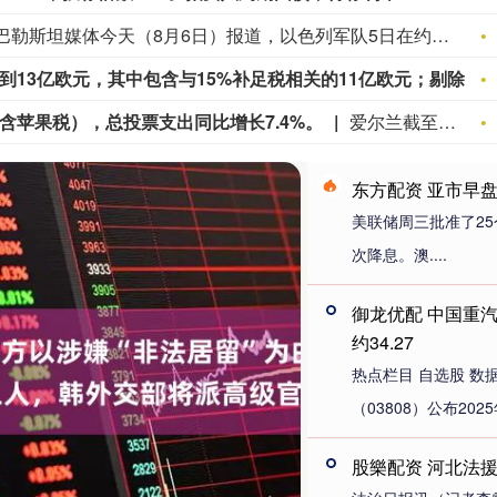
据巴勒斯坦媒体今天（8月6日）报道，以色列军队5日在约旦河西岸多地展开突袭和搜捕行动，造成至少9名巴勒斯坦人受伤，另有12人被捕。同一天，在希伯伦以南村镇，以色列定居者纵火焚烧当地居民房屋，造成多名巴勒斯坦人受伤。在纳布卢斯以东村镇，以色列定居者闯入民居并殴打居民，造成3名巴勒斯坦人受伤。 （CCTV国际时讯）
爱尔兰7月企业税收入同比增长5.1%，达到13亿欧元，其中包含与15%补足税相关的11亿欧元；剔除苹果税影响，年初至今企业税收入增长4.7%。
不含苹果税），总投票支出同比增长7.4%。
爱尔兰截至7月底税收收入增长6.0%（不含苹果税），总投票支出同比增长7.4%。
东方配资 亚市早
美联储周三批准了2
次降息。澳....
御龙优配 中国重
约34.27
热点栏目 自选股 数
（03808）公布202
股樂配资 河北法援