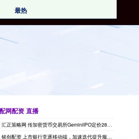
最热
线上配资之家网
配网配资 直播
汇正策略网 传加密货币交易所GeminiIPO定价28美元/
美国财政部拍卖四周期国债，得标利率3.640%，投标倍数2.68。
铭创配资 上市银行竞逐移动端，加速迭代提升服务质效