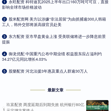
​永旺配资 科特迪瓦2025上半年出口160万吨可可豆，直接
1
影响全球市场价格波动
​股米配资网 美方以涉嫌“非法居留”为由抓捕逾300人韩籍
2
工人，韩外交部将派高级官员赴美
​东方配资 亚市早盘黄金上涨 受美联储将进一步降息前景
3
提振
​御龙优配 中国重汽公布中期业绩 权益股东应占溢利约
4
34.27亿元同比增长4.03%
​股樂配资 河北法援3年惠及重点人群逾30万人
5
最新文章
玖富配资 两度延期后到期失效 杭州银行80亿
1
元定增方案终止