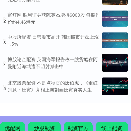
富灯网 胜利证券获陈英杰增持6000股 每股作
2
价约4.46港元
中股所配资 日韩股市高开 韩国股市开盘上涨
3
1.5%
博股论金配资 英国海军报告称一艘货船在阿
4
曼附近海域遭不明射弹击中
北京股票配资 不是点秋香的唐伯虎，《垂虹
5
别意・唐寅》亮相上海刻画唐寅真实人生
优配网
炒股配资
配资官方
线上配资