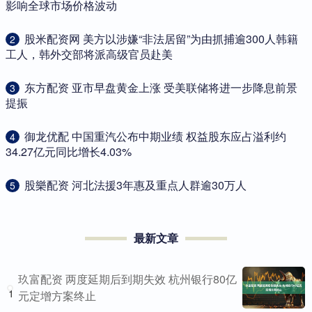
影响全球市场价格波动
​股米配资网 美方以涉嫌“非法居留”为由抓捕逾300人韩籍
2
工人，韩外交部将派高级官员赴美
​东方配资 亚市早盘黄金上涨 受美联储将进一步降息前景
3
提振
​御龙优配 中国重汽公布中期业绩 权益股东应占溢利约
4
34.27亿元同比增长4.03%
​股樂配资 河北法援3年惠及重点人群逾30万人
5
最新文章
玖富配资 两度延期后到期失效 杭州银行80亿
1
元定增方案终止