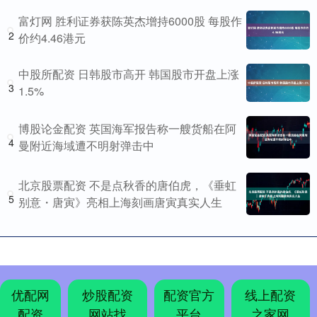
富灯网 胜利证券获陈英杰增持6000股 每股作
2
价约4.46港元
中股所配资 日韩股市高开 韩国股市开盘上涨
3
1.5%
博股论金配资 英国海军报告称一艘货船在阿
4
曼附近海域遭不明射弹击中
北京股票配资 不是点秋香的唐伯虎，《垂虹
5
别意・唐寅》亮相上海刻画唐寅真实人生
优配网
炒股配资
配资官方
线上配资
配资
网站找
平台
之家网